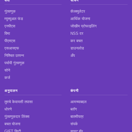
सेवा
साधने
गुंतवणूक
कॅल्क्युलेटर
म्युच्युअल फंड
आर्थिक योजना
एनपीएस
जोखीम प्रोफाइलिंग
विमा
NSS दर
पीएमएस
कर बचत
एसआयएफ
डाउनलोड
निश्चित उत्पन्न
अँप
पर्यायी गुंतवणूक
सोने
कर्ज
अनुपालन
कंपनी
तुमचे केवायसी तपासा
आमच्याबद्दल
धोरणे
ब्लॉग
गुंतवणूकदार लिंक्स
बातमीपत्र
बचत योजना
संपर्क
GIFT सिटी
साइट मॅप