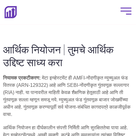
आर्थिक नियोजन | तुमचे आर्थिक
उद्दिष्ट साध्य करा
नियामक प्रकटीकरण:
मेटा इन्व्हेस्टमेंट ही AMFI-नोंदणीकृत म्युच्युअल फंड
वितरक (ARN-129322) आहे आणि SEBI-नोंदणीकृत गुंतवणूक सल्लागार
(RIA) नाही. या पानावरील माहिती केवळ शैक्षणिक हेतूसाठी आहे आणि ती
गुंतवणूक सल्ला म्हणून समजू नये. म्युच्युअल फंड गुंतवणूक बाजार जोखमींच्या
अधीन आहे. गुंतवणूक करण्यापूर्वी सर्व योजना-संबंधित कागदपत्रे काळजीपूर्वक
वाचा.
आर्थिक नियोजन हा दीर्घकालीन संपत्ती निर्मिती आणि सुरक्षिततेचा पाया आहे.
मेटा इन्व्हेस्टमेंटमध्ये, आम्ही व्यक्ती, कुटुंबे आणि व्यवसायांना त्यांच्या विशिष्ट