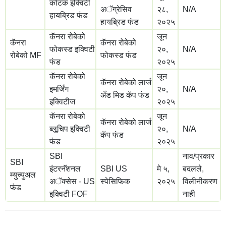
कोटक इक्विटी
अॅग्रेसिव
२८,
N/A
हायब्रिड फंड
हायब्रिड फंड
२०२५
कॅनरा रोबेको
जून
कॅनरा
कॅनरा रोबेको
फोकस्ड इक्विटी
२०,
N/A
रोबेको MF
फोकस्ड फंड
फंड
२०२५
कॅनरा रोबेको
जून
कॅनरा रोबेको लार्ज
इमर्जिंग
२०,
N/A
अँड मिड कॅप फंड
इक्विटीज
२०२५
कॅनरा रोबेको
जून
कॅनरा रोबेको लार्ज
ब्लूचिप इक्विटी
२०,
N/A
कॅप फंड
फंड
२०२५
SBI
नाव/प्रकार
SBI
इंटरनॅशनल
SBI US
मे ५,
बदलले,
म्युच्युअल
अॅक्सेस - US
स्पेसिफिक
२०२५
विलीनीकरण
फंड
इक्विटी FOF
नाही