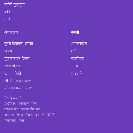
पर्यायी गुंतवणूक
सोने
कर्ज
अनुपालन
कंपनी
तुमचे केवायसी तपासा
आमच्याबद्दल
धोरणे
ब्लॉग
गुंतवणूकदार लिंक्स
बातमीपत्र
बचत योजना
संपर्क
GIFT सिटी
साइट मॅप
SEBI प्रकटीकरण
कमिशन प्रकटीकरण
मेटा इन्व्हेस्टमेंट
A3/204, मीरचंदानी पाम्स
कोकणे चौक, आकाशगंगा रोड
राहाटणी, पिंपळे सौदागर, पुणे - 411017
महाराष्ट्र, भारत