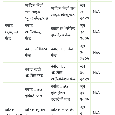
आदित्य बिर्ला
जून
आदित्य बिर्ला सन
सन लाइफ
२७,
N/A
लाइफ व्हॅल्यू फंड
प्युअर व्हॅल्यू फंड
२०२५
क्वांट
क्वांट
जून
क्वांट अॅग्रेसिव
म्युच्युअल
अॅब्सोल्यूट
३०,
N/A
हायब्रिड फंड
फंड
फंड
२०२५
जून
क्वांट अॅक्टिव
क्वांट मल्टी कॅप
३०,
N/A
फंड
फंड
२०२५
क्वांट मल्टी
जून
क्वांट मल्टी
अॅसेट
३०,
N/A
अॅसेट फंड
अॅलोकेशन फंड
२०२५
क्वांट ESG
जून
क्वांट ESG
इंटिग्रेशन
३०,
N/A
इक्विटी फंड
स्ट्रॅटेजी फंड
२०२५
जून
कोटक
कोटक ब्लूचिप
कोटक लार्ज कॅप
२८,
N/A