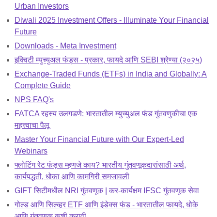
Urban Investors
Diwali 2025 Investment Offers - Illuminate Your Financial
Future
Downloads - Meta Investment
इक्विटी म्युच्युअल फंड्स - प्रकार, फायदे आणि SEBI श्रेण्या (२०२५)
Exchange-Traded Funds (ETFs) in India and Globally: A
Complete Guide
NPS FAQ's
FATCA रहस्य उलगडणे: भारतातील म्युच्युअल फंड गुंतवणुकीचा एक
महत्त्वाचा पैलू
Master Your Financial Future with Our Expert-Led
Webinars
फ्लोटिंग रेट फंड्स म्हणजे काय? भारतीय गुंतवणूकदारांसाठी अर्थ,
कार्यपद्धती, धोका आणि कामगिरी समजावली
GIFT सिटीमधील NRI गुंतवणूक | कर-कार्यक्षम IFSC गुंतवणूक सेवा
गोल्ड आणि सिल्व्हर ETF आणि इंडेक्स फंड - भारतातील फायदे, धोके
आणि गुंतवणूक कशी करावी