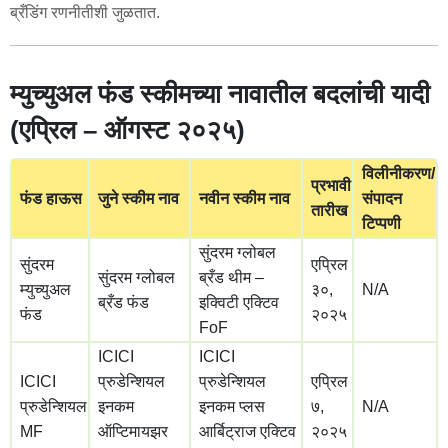
ब्रँडिंग रणनीतीशी जुळतात.
म्युच्युअल फंड स्कीमच्या नावातील बदलांची यादी
(एप्रिल – ऑगस्ट २०२५)
विलीनीकरण/
प्रभावी
फंड हाऊस
जुने स्कीम नाव
नवीन स्कीम नाव
संपादन
तारीख
टिप्पणी
सुंदरम ग्लोबल
सुंदरम
एप्रिल
सुंदरम ग्लोबल
ब्रँड थीम –
म्युच्युअल
३०,
N/A
ब्रँड फंड
इक्विटी एक्टिव
फंड
२०२५
FoF
ICICI
ICICI
ICICI
प्रुडेन्शियल
प्रुडेन्शियल
एप्रिल
प्रुडेन्शियल
इनकम
इनकम प्लस
७,
N/A
MF
ऑप्टिमायझर
आर्बिट्राज एक्टिव
२०२५